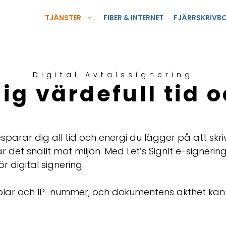
TJÄNSTER
FIBER & INTERNET
FJÄRRSKRIVB
Digital Avtalssignering
ig värdefull tid o
esparar dig all tid och energi du lägger på att skri
 är det snällt mot miljön. Med Let’s SignIt e-sign
ör digital signering.
plar och IP-nummer, och dokumentens äkthet kan v