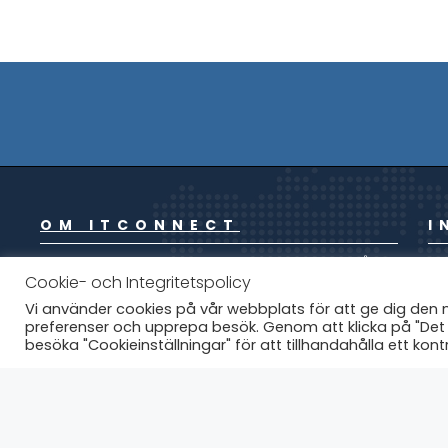
OM ITCONNECT
I
ITCONNECT ÄR ETT IT-FÖRETAG SOM TILLHANDAHÅLLER
VÅ
Cookie- och Integritetspolicy
TJÄNSTER INOM DRIFT, HOSTING, WEBBUTVECKLING,
IT
FIBER OCH KONSULTATION.
Vi använder cookies på vår webbplats för att ge dig de
WE
preferenser och upprepa besök. Genom att klicka på "Det
PE
besöka "Cookieinställningar" för att tillhandahålla ett kon
ITCONNECT SÄLJER ÄVEN DATORER OCH
VÅ
KOMPONENTER, SERVRAR, NÄTVERKSPRODUKTER SAMT
MJUKVARA.
SP
VI