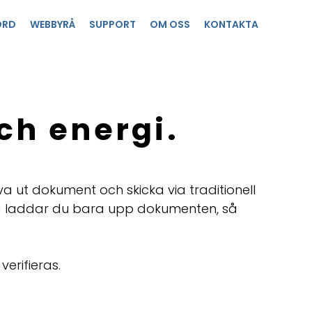
ORD
WEBBYRÅ
SUPPORT
OM OSS
KONTAKTA
ch energi.
va ut dokument och skicka via traditionell
ering laddar du bara upp dokumenten, så
erifieras.