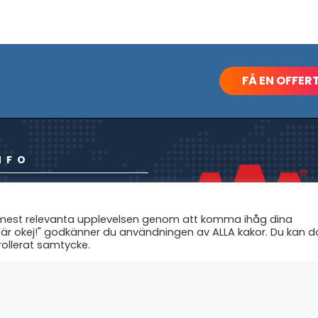
FÅ EN OFFER
NFO
RA TJÄNSTER
-LÖSNINGAR
n mest relevanta upplevelsen genom att komma ihåg dina
BBYRÅ
 är okej!" godkänner du användningen av ALLA kakor. Du kan d
RSONAL
trollerat samtycke.
RA KUNDER
ONSRING
 SÖKER PERSONAL!