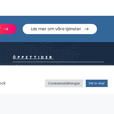
T
Läs mer om våra tjänster
ÖPPETTIDER
MÅN-FRE: 8.00 – 17.00
(LUNCH 12.00-13.00)
EDINGSVÄGEN 14
ock
Cookieinställningar
Det är okej!
451 52 UDDEVALLA
HITTA HIT
KONTAKT