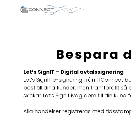
Hoppa
till
innehåll
Bespara d
Let’s SignIT – Digital avtalssignering
Let’s SignIT e-signering från ITConnect b
post till dina kunder, men framförallt så
skickar Let’s SignIt iväg dem till din kund f
Alla händelser registreras med tidsstäm