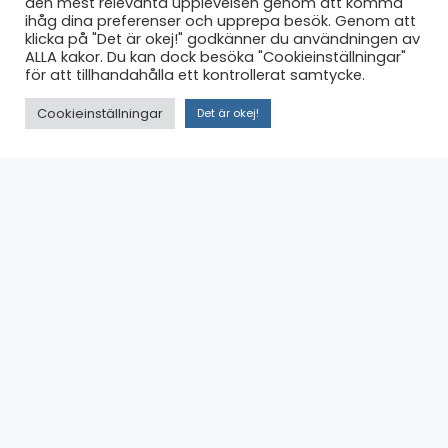
den mest relevanta upplevelsen genom att komma
ihåg dina preferenser och upprepa besök. Genom att
klicka på "Det är okej!" godkänner du användningen av
ALLA kakor. Du kan dock besöka "Cookieinställningar"
för att tillhandahålla ett kontrollerat samtycke.
Cookieinställningar
Det är okej!